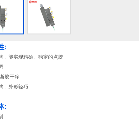
性:
结构，能实现精确、稳定的点胶
调
,断胶干净
结构，外形轻巧
体:
剂