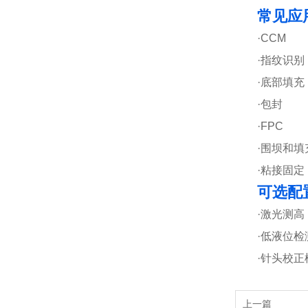
常见应
·CCM
·指纹识别
·底部填充
·包封
·FPC
·围坝和填
·粘接固定
可选配
·激光测高
·低液位检
·针头校正
上一篇