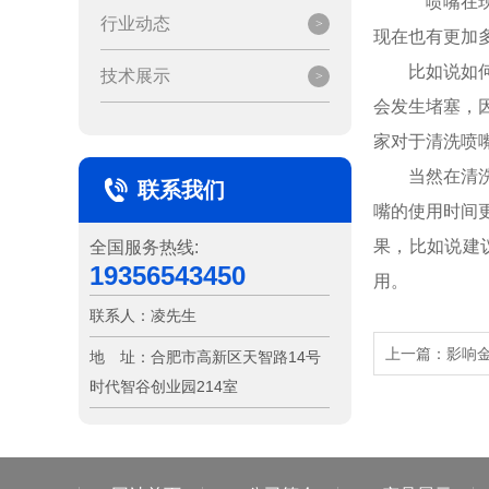
喷嘴在现
行业动态
现在也有更加
比如说如
技术展示
会发生堵塞，
家对于清洗喷
当然在清
联系我们
嘴的使用时间
果，比如说建
全国服务热线:
19356543450
用。
联系人：
凌先生
上一篇：
影响
地 址：
合肥市高新区天智路14号
时代智谷创业园214室